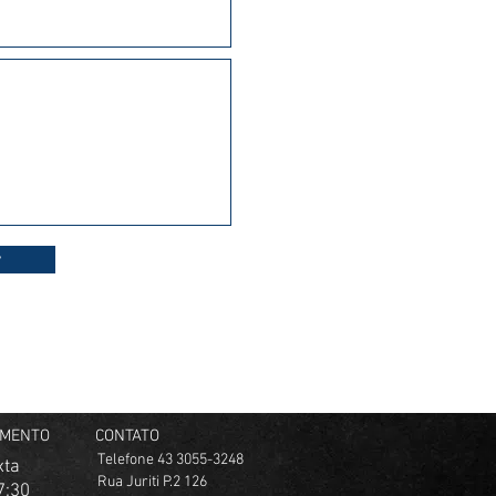
IMENTO
CONTATO
Telefone 43 3055-3248
xta
Rua Juriti P.2 126
7:30